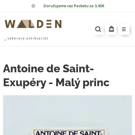
📦
Doručujeme cez Packetu za 3,90€
⎯ v ý b e r o v ý a n t i k v a r i á t
Antoine de Saint-
Exupéry - Malý princ