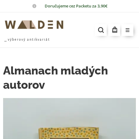
📦
Doručujeme cez Packetu za 3,90€
⎯ v ý b e r o v ý a n t i k v a r i á t
Almanach mladých
autorov