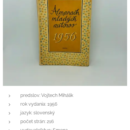
predslov: Vojtech Mihálik
rok vydania: 1956
jazyk: slovenský
počet strán: 216