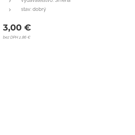
vydavateľstvo: Smena
stav: dobrý
3,00
€
bez DPH 2,86 €