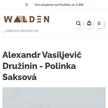
📦
Doručujeme cez Packetu za 3,90€
⎯ v ý b e r o v ý a n t i k v a r i á t
Alexandr Vasiljevič
Družinin - Polinka
Saksová