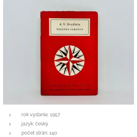
rok vydania: 1957
jazyk: český
počet strán: 140