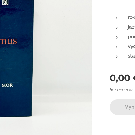
ro
jaz
poč
vy
sta
0,00
bez DPH 0,00
Vyp