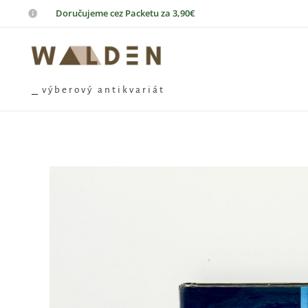
📦
Doručujeme cez Packetu za 3,90€
⎯ v ý b e r o v ý a n t i k v a r i á t