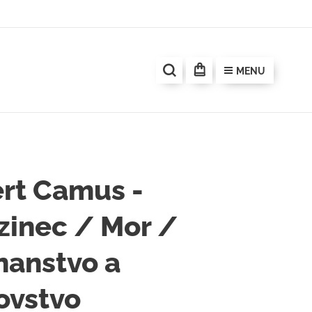
MENU
rt Camus -
zinec / Mor /
nanstvo a
ovstvo