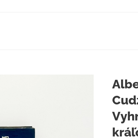
Albe
Cud
Vyh
kráľ