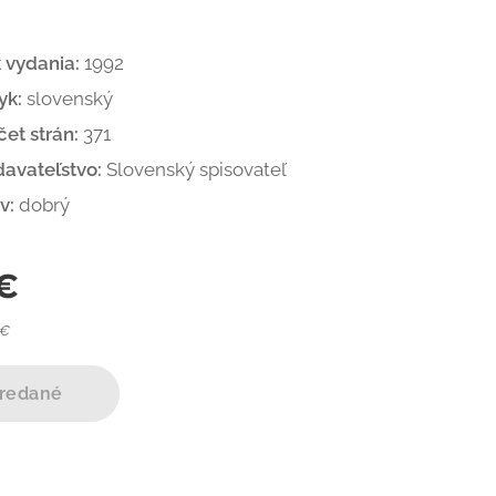
k vydania:
1992
yk:
slovenský
et strán:
371
davateľstvo:
Slovenský spisovateľ
v:
dobrý
€
 €
redané