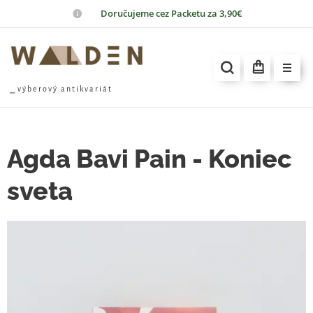
📦
Doručujeme cez Packetu za 3,90€
⎯ v ý b e r o v ý a n t i k v a r i á t
Agda Bavi Pain - Koniec
sveta