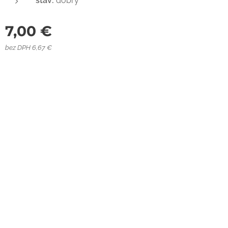
stav:
dobrý
7,00
€
bez DPH 6,67 €